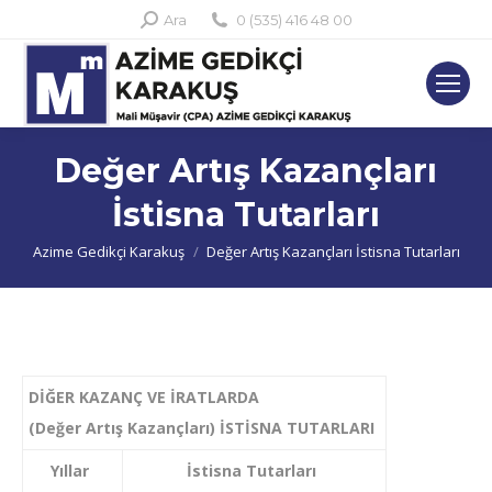
Search:
Ara
0 (535) 416 48 00
Değer Artış Kazançları
İstisna Tutarları
You are here:
Azime Gedikçi Karakuş
Değer Artış Kazançları İstisna Tutarları
DİĞER KAZANÇ VE İRATLARDA
(Değer Artış Kazançları) İSTİSNA TUTARLARI
Yıllar
İstisna Tutarları