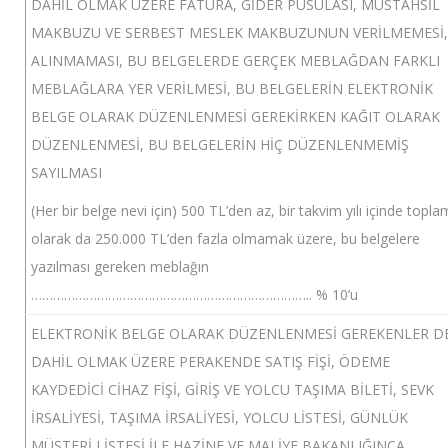
DAHİL OLMAK ÜZERE FATURA, GİDER PUSULASI, MÜSTAHSİL
MAKBUZU VE SERBEST MESLEK MAKBUZUNUN VERİLMEMESİ,
ALINMAMASI, BU BELGELERDE GERÇEK MEBLAĞDAN FARKLI
MEBLAĞLARA YER VERİLMESİ, BU BELGELERİN ELEKTRONİK
BELGE OLARAK DÜZENLENMESİ GEREKİRKEN KAĞIT OLARAK
DÜZENLENMESİ, BU BELGELERİN HİÇ DÜZENLENMEMİŞ
SAYILMASI
(Her bir belge nevi için) 500 TL’den az, bir takvim yılı içinde topla
olarak da 250.000 TL’den fazla olmamak üzere, bu belgelere
yazılması gereken meblağın
………………………………………………………………….. % 10’u
ELEKTRONİK BELGE OLARAK DÜZENLENMESİ GEREKENLER D
DAHİL OLMAK ÜZERE PERAKENDE SATIŞ FİŞİ, ÖDEME
KAYDEDİCİ CİHAZ FİŞİ, GİRİŞ VE YOLCU TAŞIMA BİLETİ, SEVK
İRSALİYESİ, TAŞIMA İRSALİYESİ, YOLCU LİSTESİ, GÜNLÜK
MÜŞTERİ LİSTESİ İLE HAZİNE VE MALİYE BAKANLIĞINCA