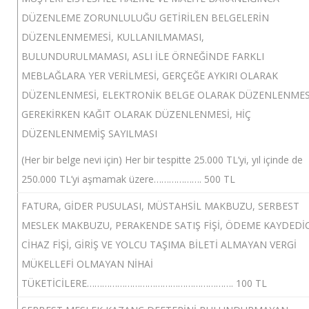
DÜZENLEME ZORUNLULUĞU GETİRİLEN BELGELERİN
DÜZENLENMEMESİ, KULLANILMAMASI,
BULUNDURULMAMASI, ASLI İLE ÖRNEĞİNDE FARKLI
MEBLAĞLARA YER VERİLMESİ, GERÇEĞE AYKIRI OLARAK
DÜZENLENMESİ, ELEKTRONİK BELGE OLARAK DÜZENLENMES
GEREKİRKEN KAĞIT OLARAK DÜZENLENMESİ, HİÇ
DÜZENLENMEMİŞ SAYILMASI
(Her bir belge nevi için) Her bir tespitte 25.000 TL’yi, yıl içinde de
250.000 TL’yi aşmamak üzere………………. 500 TL
FATURA, GİDER PUSULASI, MÜSTAHSİL MAKBUZU, SERBEST
MESLEK MAKBUZU, PERAKENDE SATIŞ FİŞİ, ÖDEME KAYDEDİC
CİHAZ FİŞİ, GİRİŞ VE YOLCU TAŞIMA BİLETİ ALMAYAN VERGİ
MÜKELLEFİ OLMAYAN NİHAİ
TÜKETİCİLERE…………………………………………………. 100 TL