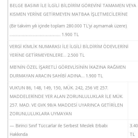
BELGE BASIMI İLE İLGİLİ BİLDİRİM GÖREVİNİ TAMAMEN VEYA
KISMEN YERİNE GETİRMEYEN MATBAA İŞLETMECİLERİNE
(Bir takvim yılı içinde toplam 280.000 TL’yi aşmamak üzere)
……………………………………… 1.900 TL
VERGİ KİMLİK NUMARASI İLE İLGİLİ BİLDİRİM ÖDEVLERİNİ
YERİNE GETİRMEYENLERE… 2.500 TL
MB’NİN ÖZEL İŞARETLİ GÖREVLİSİNİN İKAZINA RAĞMEN
DURMAYAN ARACIN SAHİBİ ADINA… 1.900 TL
VUK’UN 86, 148, 149, 150, MÜK. 242, 256 VE 257.
MADDELERİNDE YER ALAN ZORUNLULUKLAR İLE MÜK.
257. MAD. VE GVK 98/A MADDESİ UYARINCA GETİRİLEN
ZORUNLULUKLARA UYMAYAN
— Birinci Sınıf Tüccarlar ile Serbest Meslek Erbabı
3.4
Hakkında
TL