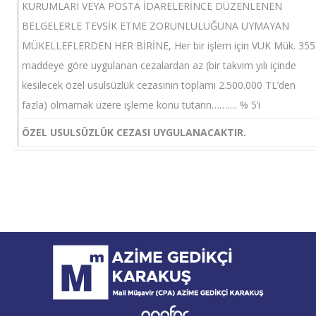
KURUMLARI VEYA POSTA İDARELERİNCE DÜZENLENEN
BELGELERLE TEVSİK ETME ZORUNLULUĞUNA UYMAYAN
MÜKELLEFLERDEN HER BİRİNE, Her bir işlem için VUK Mük. 355
maddeye göre uygulanan cezalardan az (bir takvim yılı içinde
kesilecek özel usulsüzlük cezasının toplamı 2.500.000 TL’den
fazla) olmamak üzere işleme konu tutarın………. % 5’i
ÖZEL USULSÜZLÜK CEZASI UYGULANACAKTIR.