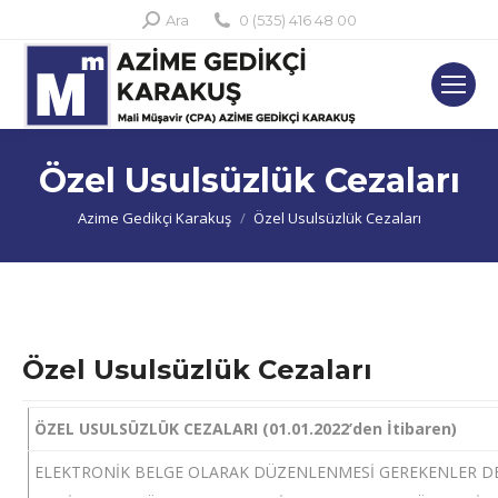
Search:
Ara
0 (535) 416 48 00
Özel Usulsüzlük Cezaları
You are here:
Azime Gedikçi Karakuş
Özel Usulsüzlük Cezaları
Özel Usulsüzlük Cezaları
ÖZEL USULSÜZLÜK CEZALARI (01.01.2022’den İtibaren)
ELEKTRONİK BELGE OLARAK DÜZENLENMESİ GEREKENLER D