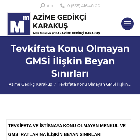
Search:
Ara
0 (535) 416 48 00
Tevkifata Konu Olmayan
GMSİ İlişkin Beyan
Sınırları
You are here:
Azime Gedikçi Karakuş
Tevkifata Konu Olmayan GMSİ İlişkin…
TEVKİFATA VE İSTİSNAYA KONU OLMAYAN MENKUL VE
GMS İRATLARINA İLİŞKİN BEYAN SINIRLARI