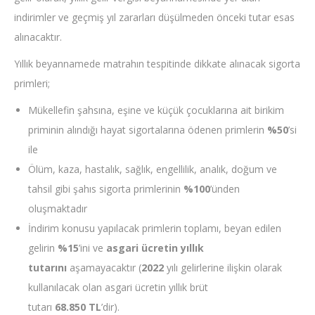
indirimler ve geçmiş yıl zararları düşülmeden önceki tutar esas
alınacaktır.
Yıllık beyannamede matrahın tespitinde dikkate alınacak sigorta
primleri;
Mükellefin şahsına, eşine ve küçük çocuklarına ait birikim
priminin alındığı hayat sigortalarına ödenen primlerin
%50
’si
ile
Ölüm, kaza, hastalık, sağlık, engellilik, analık, doğum ve
tahsil gibi şahıs sigorta primlerinin
%100
’ünden
oluşmaktadır
İndirim konusu yapılacak primlerin toplamı, beyan edilen
gelirin
%15
’ini ve
asgari ücretin yıllık
tutarını
aşamayacaktır (
2022
yılı gelirlerine ilişkin olarak
kullanılacak olan asgari ücretin yıllık brüt
tutarı
68.850 TL
’dir).