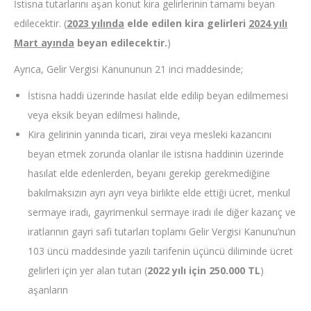
İstisna tutarlarını aşan konut kira gelirlerinin tamamı beyan
edilecektir. (
2023 yılında
elde edilen kira gelirleri
2024 yılı
Mart ayında
beyan edilecektir.
)
Ayrıca, Gelir Vergisi Kanununun 21 inci maddesinde;
İstisna haddi üzerinde hasılat elde edilip beyan edilmemesi
veya eksik beyan edilmesi halinde,
Kira gelirinin yanında ticari, zirai veya mesleki kazancını
beyan etmek zorunda olanlar ile istisna haddinin üzerinde
hasılat elde edenlerden, beyanı gerekip gerekmediğine
bakılmaksızın ayrı ayrı veya birlikte elde ettiği ücret, menkul
sermaye iradı, gayrimenkul sermaye iradı ile diğer kazanç ve
iratlarının gayri safi tutarları toplamı Gelir Vergisi Kanunu’nun
103 üncü maddesinde yazılı tarifenin üçüncü diliminde ücret
gelirleri için yer alan tutarı (
2022 yılı için 250.000 TL
)
aşanların