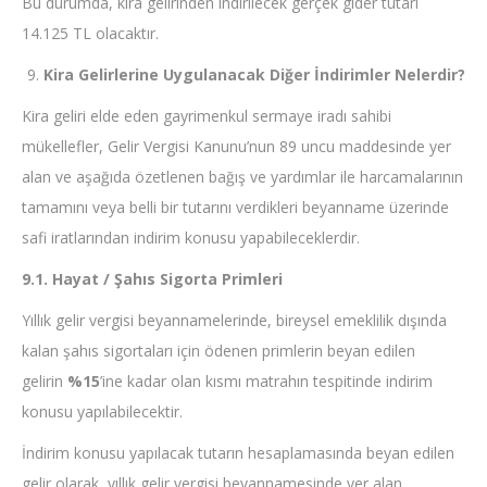
Bu durumda, kira gelirinden indirilecek gerçek gider tutarı
14.125 TL olacaktır.
Kira Gelirlerine Uygulanacak Diğer İndirimler Nelerdir?
Kira geliri elde eden gayrimenkul sermaye iradı sahibi
mükellefler, Gelir Vergisi Kanunu’nun 89 uncu maddesinde yer
alan ve aşağıda özetlenen bağış ve yardımlar ile harcamalarının
tamamını veya belli bir tutarını verdikleri beyanname üzerinde
safi iratlarından indirim konusu yapabileceklerdir.
9.1. Hayat / Şahıs Sigorta Primleri
Yıllık gelir vergisi beyannamelerinde, bireysel emeklilik dışında
kalan şahıs sigortaları için ödenen primlerin beyan edilen
gelirin
%15
’ine kadar olan kısmı matrahın tespitinde indirim
konusu yapılabilecektir.
İndirim konusu yapılacak tutarın hesaplamasında beyan edilen
gelir olarak, yıllık gelir vergisi beyannamesinde yer alan