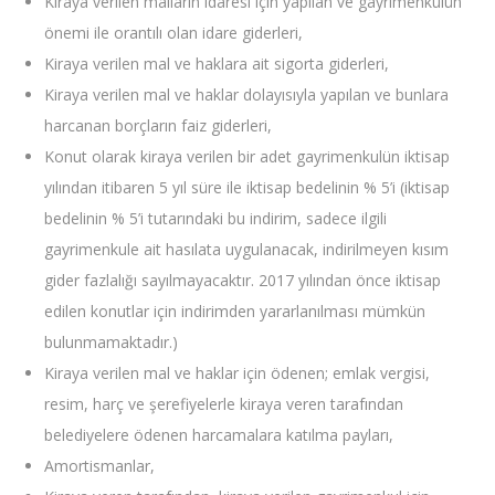
Kiraya verilen malların idaresi için yapılan ve gayrimenkulün
önemi ile orantılı olan idare giderleri,
Kiraya verilen mal ve haklara ait sigorta giderleri,
Kiraya verilen mal ve haklar dolayısıyla yapılan ve bunlara
harcanan borçların faiz giderleri,
Konut olarak kiraya verilen bir adet gayrimenkulün iktisap
yılından itibaren 5 yıl süre ile iktisap bedelinin % 5’i (iktisap
bedelinin % 5’i tutarındaki bu indirim, sadece ilgili
gayrimenkule ait hasılata uygulanacak, indirilmeyen kısım
gider fazlalığı sayılmayacaktır. 2017 yılından önce iktisap
edilen konutlar için indirimden yararlanılması mümkün
bulunmamaktadır.)
Kiraya verilen mal ve haklar için ödenen; emlak vergisi,
resim, harç ve şerefiyelerle kiraya veren tarafından
belediyelere ödenen harcamalara katılma payları,
Amortismanlar,