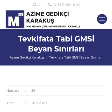
Search:
Ara
0 (535) 416 48 00
Tevkifata Tabi GMSİ
Beyan Sınırları
You are here:
Azime Gedikçi Karakuş
Tevkifata Tabi GMSİ Beyan Sınırları
Numara
:
36
Tarih
:
28.2.2023