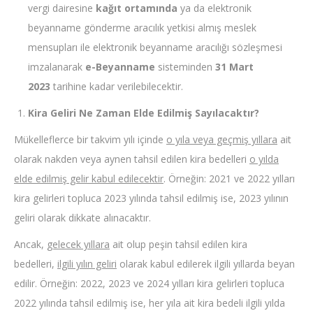
vergi dairesine
kağıt ortamında
ya da elektronik
beyanname gönderme aracılık yetkisi almış meslek
mensupları ile elektronik beyanname aracılığı sözleşmesi
imzalanarak
e-Beyanname
sisteminden
31 Mart
2023
tarihine kadar verilebilecektir.
Kira Geliri Ne Zaman Elde Edilmiş Sayılacaktır?
Mükelleflerce bir takvim yılı içinde
o yıla veya geçmiş yıllara
ait
olarak nakden veya aynen tahsil edilen kira bedelleri
o yılda
elde edilmiş gelir kabul edilecektir
. Örneğin: 2021 ve 2022 yılları
kira gelirleri topluca 2023 yılında tahsil edilmiş ise, 2023 yılının
geliri olarak dikkate alınacaktır.
Ancak,
gelecek yıllara
ait olup peşin tahsil edilen kira
bedelleri,
ilgili yılın geliri
olarak kabul edilerek ilgili yıllarda beyan
edilir. Örneğin: 2022, 2023 ve 2024 yılları kira gelirleri topluca
2022 yılında tahsil edilmiş ise, her yıla ait kira bedeli ilgili yılda