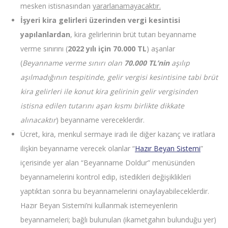
mesken istisnasından
yararlanamayacaktır.
İşyeri kira gelirleri üzerinden vergi kesintisi
yapılanlardan
, kira gelirlerinin brüt tutarı beyanname
verme sınırını (
2022 yılı için 70.000 TL
) aşanlar
(
Beyanname verme sınırı olan
70.000 TL’nin
aşılıp
aşılmadığının tespitinde, gelir vergisi kesintisine tabi brüt
kira gelirleri ile konut kira gelirinin gelir vergisinden
istisna edilen tutarını aşan kısmı birlikte dikkate
alınacaktır
) beyanname vereceklerdir.
Ücret, kira, menkul sermaye iradı ile diğer kazanç ve iratlara
ilişkin beyanname verecek olanlar “
Hazır Beyan Sistemi
”
içerisinde yer alan “Beyanname Doldur” menüsünden
beyannamelerini kontrol edip, istedikleri değişiklikleri
yaptıktan sonra bu beyannamelerini onaylayabileceklerdir.
Hazır Beyan Sistemi’ni kullanmak istemeyenlerin
beyannameleri; bağlı bulunulan (ikametgahın bulunduğu yer)