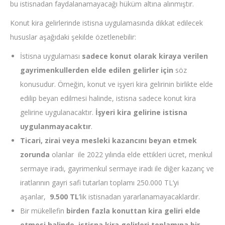
bu istisnadan faydalanamayacağı hüküm altına alınmıştır.
Konut kira gelirlerinde istisna uygulamasında dikkat edilecek
hususlar aşağıdaki şekilde özetlenebilir:
İstisna uygulaması
sadece konut olarak kiraya verilen
gayrimenkullerden elde edilen gelirler için
söz
konusudur. Örneğin, konut ve işyeri kira gelirinin birlikte elde
edilip beyan edilmesi halinde, istisna sadece konut kira
gelirine uygulanacaktır.
İşyeri kira gelirine istisna
uygulanmayacaktır
.
Ticari, zirai veya mesleki kazancını beyan etmek
zorunda
olanlar ile 2022 yılında elde ettikleri ücret, menkul
sermaye iradı, gayrimenkul sermaye iradı ile diğer kazanç ve
iratlarının gayri safi tutarları toplamı 250.000 TL’yi
aşanlar,
9.500 TL
’lik istisnadan yararlanamayacaklardır.
Bir mükellefin
birden fazla konuttan kira geliri elde
etmesi halinde, istisna kira gelirleri toplamına bir