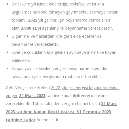
Bir takvim yılı içinde elde ettiği, tevkifata ve istisna
uygulamasına konu olmayan gayrimenkul sermaye iratları
toplamı,
2022
yılı gelirleri için beyanname verme sınırı
olan
3.800 TL
’yi aşanlar yıllık beyanname vereceklerdir.
Diğer mal ve haklardan kira geliri elde edenler de
beyanname vereceklerdir.
Eşler ve çocukların kira gelirleri ayrı beyanname ile beyan
edilecektir.
Stopaj yolu ile kesilen vergiler beyanname üzerinden
hesaplanan gelir vergisinden mahsup edilecektir.
Gelir Vergisi mükellefleri
2022 yılı gelir vergisi beyannamelerini
en geç
31 Mart 2023
tarihine kadar ilgili vergi dairesine
verecekleridir. Tahakkuk eden verginin birinci taksiti
31 Mart
2023 tarihine kadar
, ikinci taksiti ise
31 Temmuz 2023
tarihine kadar
ödenecektir.