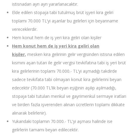
istisnadan ayrı ayrı yararlanacaktır.
Elde edilen stopaja tabi tutulmuş brüt işyeri kira geliri
toplamı 70.000 TL’yi aşanlar bu gelirleri için beyanname
vereceklerdir.
Hem konut hem de iş yeri kira geliri olan kişiler
Hem konut hem de iş yeri kira geliri olan
kişiler,
mesken kira gelirinin gelir vergisinden istisna edilen
kısmını aşan tutarı ile gelir vergisi tevkifatına tabi iş yeri brüt
kira gelirlerinin toplamı 70.000.- TL’yi aşmadığı takdirde
sadece tevkifata tabi olmayan konut kira gelirlerini beyan
edecektir (70.000 TL’lik beyan eşiğinin aşılıp aşılmadığı,
stopaja tabi tutulan menkul ve gayrimenkul sermaye iratları
ve birden fazla işverenden alınan ücretlerin toplamı dikkate
alınarak belirlenir).
Yukarıdaki toplamın 70.000.- TL’yi aşması halinde ise
gelirlerin tamamı beyan edilecektir.