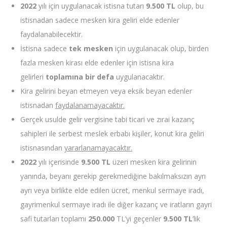
2022
yılı için uygulanacak istisna tutarı
9.500 TL
olup, bu
istisnadan sadece mesken kira geliri elde edenler
faydalanabilecektir.
İstisna sadece
tek mesken
için uygulanacak olup, birden
fazla mesken kirası elde edenler için istisna kira
gelirleri
toplamına bir defa
uygulanacaktır.
Kira gelirini beyan etmeyen veya eksik beyan edenler
istisnadan
faydalanamayacaktır.
Gerçek usulde gelir vergisine tabi ticari ve zırai kazanç
sahipleri ile serbest meslek erbabı kişiler, konut kira geliri
istisnasından
yararlanamayacaktır.
2022
yılı içerisinde
9.500 TL
üzeri mesken kira gelirinin
yanında, beyanı gerekip gerekmediğine bakılmaksızın ayrı
ayrı veya birlikte elde edilen ücret, menkul sermaye iradı,
gayrimenkul sermaye iradı ile diğer kazanç ve iratların gayri
safi tutarları toplamı
250.000
TL’yi geçenler
9.500 TL
’lik