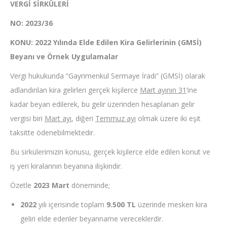
VERGİ SİRKÜLERİ
NO: 2023/36
KONU: 2022 Yılında Elde Edilen Kira Gelirlerinin (GMSİ)
Beyanı ve Örnek Uygulamalar
Vergi hukukunda “Gayrimenkul Sermaye İradı” (GMSİ) olarak
adlandırılan kira gelirleri gerçek kişilerce
Mart ayının 31
’ine
kadar beyan edilerek, bu gelir üzerinden hesaplanan gelir
vergisi biri
Mart ayı
, diğeri
Temmuz ayı
olmak üzere iki eşit
taksitte ödenebilmektedir.
Bu sirkülerimizin konusu, gerçek kişilerce elde edilen konut ve
iş yeri kiralarının beyanına ilişkindir.
Özetle
2023 Mart
döneminde;
2022
yılı içerisinde toplam
9.500 TL
üzerinde mesken kira
geliri elde edenler beyanname vereceklerdir.